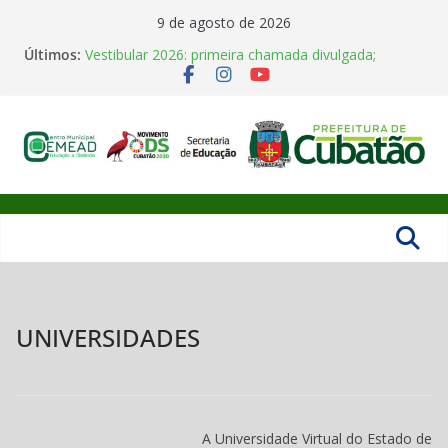
Pular
9 de agosto de 2026
para
Últimos:
Vestibular 2026: primeira chamada divulgada;
o
matrículas vão de 02 a 08 de junho
Polo Univesp Cubatão realiza colação de grau de 35
conteúdo
concluintes
Horário de funcionamento em Julho
Aula Inaugural UNIVESP 2026
Centro
CEMEAD abre inscrições para Cursos Técnicos
Gratuitos do IFSULDEMINAS
Municipal
de
UNIVERSIDADES
Educação
de
A Universidade Virtual do Estado de