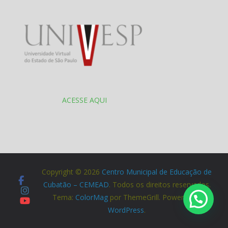
ACESSE AQUI
Copyright © 2026
Centro Municipal de Educação de
Cubatão – CEMEAD
. Todos os direitos reservados.
Tema:
ColorMag
por ThemeGrill. Powered by
WordPress
.