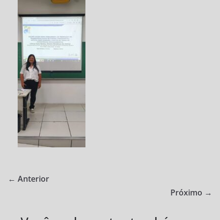
Cubatão
–
CEMEAD
← Anterior
Próximo →