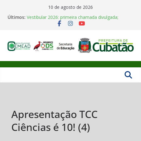
Pular
10 de agosto de 2026
para
Últimos:
Vestibular 2026: primeira chamada divulgada;
o
matrículas vão de 02 a 08 de junho
Polo Univesp Cubatão realiza colação de grau de 35
conteúdo
concluintes
Horário de funcionamento em Julho
Aula Inaugural UNIVESP 2026
Centro
CEMEAD abre inscrições para Cursos Técnicos
Gratuitos do IFSULDEMINAS
Municipal
de
Educação
Apresentação TCC
Ciências é 10! (4)
de